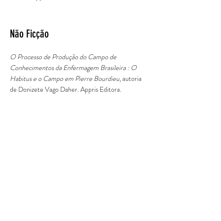
Não Ficção
O Processo de Produção do Campo de
Conhecimentos da Enfermagem Brasileira : O
Habitus e o Campo em Pierre Bourdieu
, autoria
de Donizete Vago Daher. Appris Editora.
Não Ficção
Modelagem e Simulação de Processos Dinâmicos
Aplicados às Engenharias Química, de
Bioprocessos, Elétrica, Mecânica, de Controle,
Aeroespacial e Fluidodinâmica Computacional
,
autoria de Jhaíny Ceolin Rocha Silva, Juan
Canellas Bosch Neto, Kelen Teixeira Daniel,
Pedro Henrique Couto Corrêa Camargos e Thaís